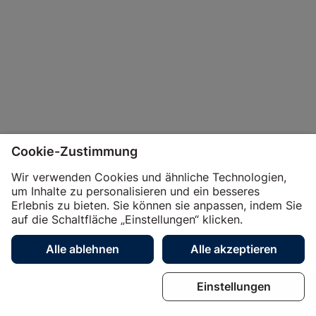
Cookie-Zustimmung
Wir verwenden Cookies und ähnliche Technologien,
um Inhalte zu personalisieren und ein besseres
Erlebnis zu bieten. Sie können sie anpassen, indem Sie
auf die Schaltfläche „Einstellungen“ klicken.
Unternehmen
Business
Shop
Händler
Alle ablehnen
Alle akzeptieren
Magazin
Dienstleistungen
Über uns
Kontakt
Einstellungen
Jobs
Social Media