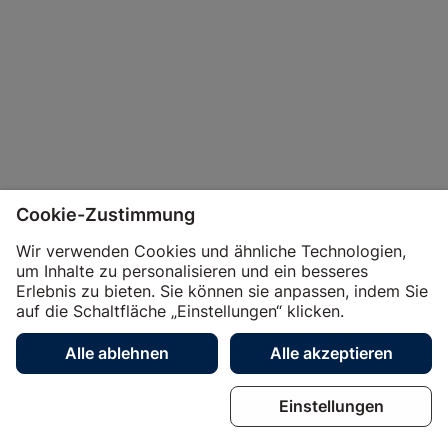
Cookie-Zustimmung
Wir verwenden Cookies und ähnliche Technologien,
um Inhalte zu personalisieren und ein besseres
Erlebnis zu bieten. Sie können sie anpassen, indem Sie
auf die Schaltfläche „Einstellungen“ klicken.
Unternehmen
Business
Shop
Händler
Alle ablehnen
Alle akzeptieren
Magazin
Dienstleistungen
Über uns
Kontakt
Einstellungen
Jobs
Social Media