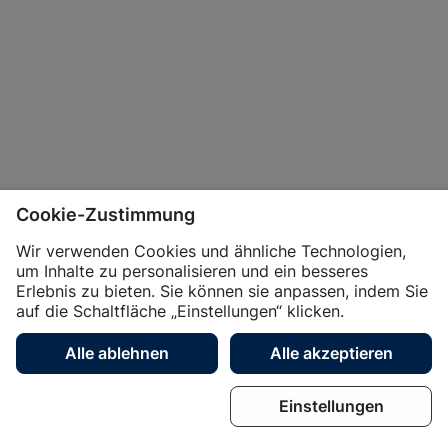
Cookie-Zustimmung
Wir verwenden Cookies und ähnliche Technologien,
um Inhalte zu personalisieren und ein besseres
Erlebnis zu bieten. Sie können sie anpassen, indem Sie
auf die Schaltfläche „Einstellungen“ klicken.
Unternehmen
Business
Shop
Händler
Alle ablehnen
Alle akzeptieren
Magazin
Dienstleistungen
Über uns
Kontakt
Einstellungen
Jobs
Social Media